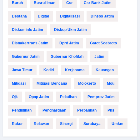
Buruh
Busrul Iman
Csr
Csr Bank Jatim
Destana
Digital
Digitalisasi
Dinsos Jatim
Diskominfo Jatim
Diskop Ukm Jatim
Disnakertrans Jatim
Dprd Jatim
Gatot Soebroto
Gubernur Jatim
Gubernur Khofifah
Jatim
Jawa Timur
Kediri
Kerjasama
Keuangan
Mitigasi
Mitigasi Bencana
Mojokerto
Mou
Ojk
Opop Jatim
Pelatihan
Pemprov Jatim
Pendidikan
Penghargaan
Perbankan
Pks
Rakor
Relawan
Sinergi
Surabaya
Umkm