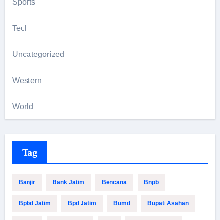
Sports
Tech
Uncategorized
Western
World
Tag
Banjir
Bank Jatim
Bencana
Bnpb
Bpbd Jatim
Bpd Jatim
Bumd
Bupati Asahan