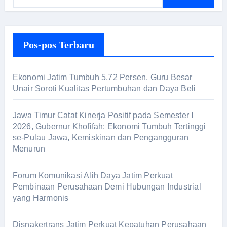
a
r
i
Pos-pos Terbaru
u
n
t
Ekonomi Jatim Tumbuh 5,72 Persen, Guru Besar
u
Unair Soroti Kualitas Pertumbuhan dan Daya Beli
k
:
Jawa Timur Catat Kinerja Positif pada Semester I
2026, Gubernur Khofifah: Ekonomi Tumbuh Tertinggi
se-Pulau Jawa, Kemiskinan dan Pengangguran
Menurun
Forum Komunikasi Alih Daya Jatim Perkuat
Pembinaan Perusahaan Demi Hubungan Industrial
yang Harmonis
Disnakertrans Jatim Perkuat Kepatuhan Perusahaan