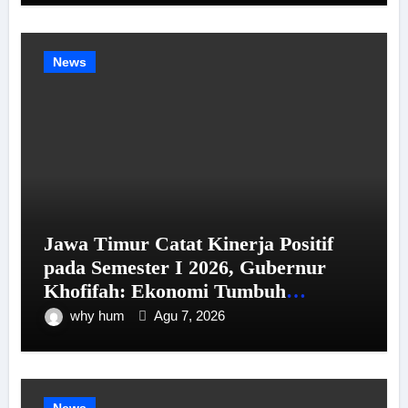
News
Jawa Timur Catat Kinerja Positif
pada Semester I 2026, Gubernur
Khofifah: Ekonomi Tumbuh
Tertinggi se-Pulau Jawa, Kemiskinan
why hum
Agu 7, 2026
dan Pengangguran Menurun
News