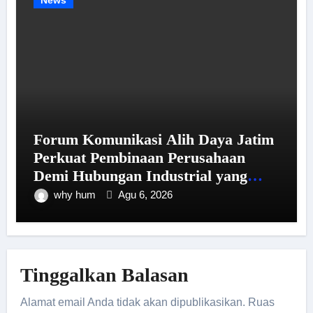
Forum Komunikasi Alih Daya Jatim
Perkuat Pembinaan Perusahaan
Demi Hubungan Industrial yang
Harmonis
why hum
Agu 6, 2026
Tinggalkan Balasan
Alamat email Anda tidak akan dipublikasikan.
Ruas