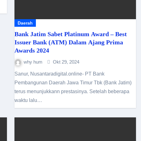
Daerah
Bank Jatim Sabet Platinum Award – Best
Issuer Bank (ATM) Dalam Ajang Prima
Awards 2024
why hum
Okt 29, 2024
Sanur, Nusantaradigital.online- PT Bank
Pembangunan Daerah Jawa Timur Tbk (Bank Jatim)
terus menunjukkann prestasinya. Setelah beberapa
waktu lalu…