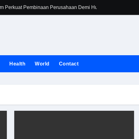
im Perkuat Pembinaan Perusahaan Demi Hubungan Industrial 
patuhan Perusahaan Alih Daya Lewat Pembinaan Berkelanjutan
 ASN Resmi Dilantik dalam Jabatan Fungsional
rtrans Jatim Siapkan Job Fair 2026 untuk Menjaring Talenta U
rja Konsolidasi Bank Jatim Tumbuh Positif pada Semester I 202
n
Health
World
Contact
ediasi PT Jaya Kertas, RUPS dan Penjualan Aset Jadi Kunci
yong Dua Penghargaan Sekaligus
I Medaeng Gelar Ngopi Bareng Bersama Bhabinkamtibmas, Ba
dan Investasi Pemprov Jatim di Hong Kong, Perluas Akses Pa
f pada Semester I 2026, Gubernur Khofifah: Ekonomi Tumbuh T