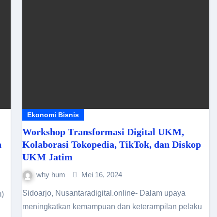
Ekonomi Bisnis
Workshop Transformasi Digital UKM,
h
Kolaborasi Tokopedia, TikTok, dan Diskop
UKM Jatim
why hum
Mei 16, 2024
Sidoarjo, Nusantaradigital.online- Dalam upaya
)
meningkatkan kemampuan dan keterampilan pelaku