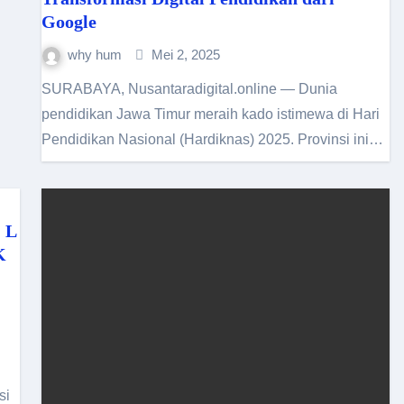
Google
why hum
Mei 2, 2025
SURABAYA, Nusantaradigital.online — Dunia
pendidikan Jawa Timur meraih kado istimewa di Hari
Pendidikan Nasional (Hardiknas) 2025. Provinsi ini…
 L
K
si