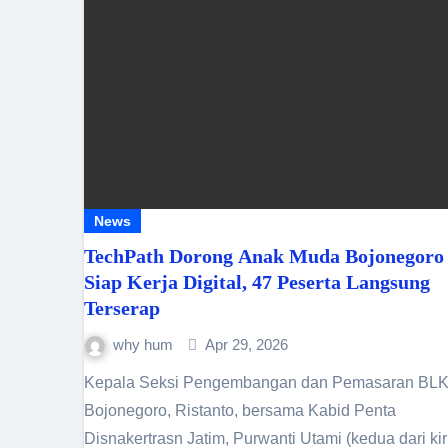
News
TechPath Dorong Anak Muda Bojonegoro
Siap Kerja Digital, 47 Peserta Langsung
Terserap
why hum
Apr 29, 2026
Kepala Seksi Pengembangan dan Pemasaran BLK
Bojonegoro, Ristanto, bersama Kabid Penta
Disnakertrasn Jatim, Purwanti Utami (kedua dari kiri