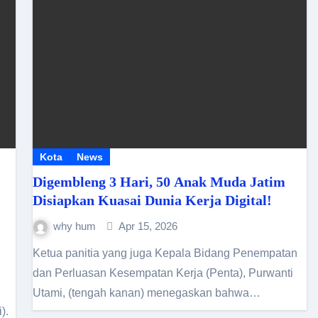
Kota
News
Digembleng 3 Hari, 50 Anak Muda Jatim
Disiapkan Kuasai Dunia Kerja Digital!
why hum
Apr 15, 2026
Ketua panitia yang juga Kepala Bidang Penempatan
dan Perluasan Kesempatan Kerja (Penta), Purwanti
Utami, (tengah kanan) menegaskan bahwa…
).