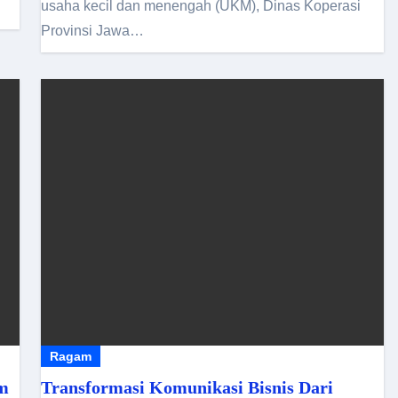
usaha kecil dan menengah (UKM), Dinas Koperasi
Provinsi Jawa…
Ragam
im
Transformasi Komunikasi Bisnis Dari