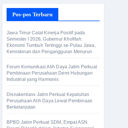
i
Pos-pos Terbaru
u
n
t
Jawa Timur Catat Kinerja Positif pada
u
Semester I 2026, Gubernur Khofifah:
Ekonomi Tumbuh Tertinggi se-Pulau Jawa,
k
Kemiskinan dan Pengangguran Menurun
:
Forum Komunikasi Alih Daya Jatim Perkuat
Pembinaan Perusahaan Demi Hubungan
Industrial yang Harmonis
Disnakertrans Jatim Perkuat Kepatuhan
Perusahaan Alih Daya Lewat Pembinaan
Berkelanjutan
BPBD Jatim Perkuat SDM, Empat ASN