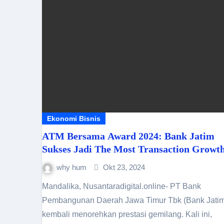
Ekonomi Bisnis
ATM Bersama Award 2024: Bank Jatim
Sukses Jadi The Most Transaction Growt
why hum
Okt 23, 2024
Mandalika, Nusantaradigital.online- PT Bank
Pembangunan Daerah Jawa Timur Tbk (Bank Jatim
kembali menorehkan prestasi gemilang. Kali ini,