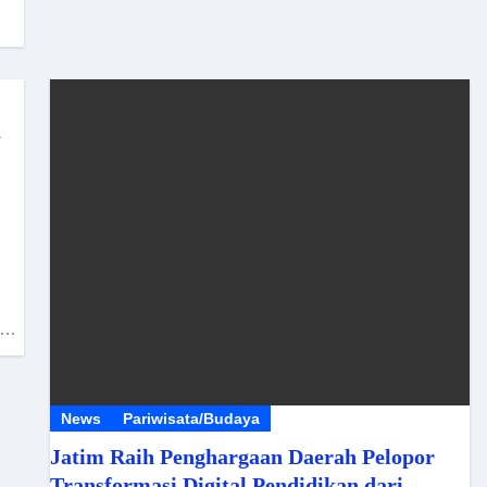
a
a…
News
Pariwisata/Budaya
Jatim Raih Penghargaan Daerah Pelopor
Transformasi Digital Pendidikan dari