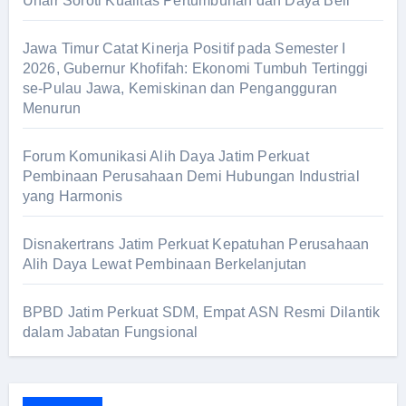
Unair Soroti Kualitas Pertumbuhan dan Daya Beli
k
:
Jawa Timur Catat Kinerja Positif pada Semester I
2026, Gubernur Khofifah: Ekonomi Tumbuh Tertinggi
se-Pulau Jawa, Kemiskinan dan Pengangguran
Menurun
Forum Komunikasi Alih Daya Jatim Perkuat
Pembinaan Perusahaan Demi Hubungan Industrial
yang Harmonis
Disnakertrans Jatim Perkuat Kepatuhan Perusahaan
Alih Daya Lewat Pembinaan Berkelanjutan
BPBD Jatim Perkuat SDM, Empat ASN Resmi Dilantik
dalam Jabatan Fungsional