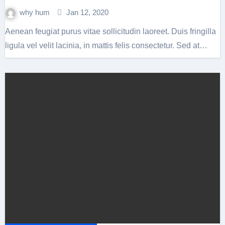
why hum
Jan 12, 2020
Aenean feugiat purus vitae sollicitudin laoreet. Duis fringilla
ligula vel velit lacinia, in mattis felis consectetur. Sed at…