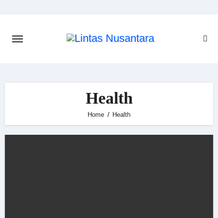
Skip
to
content
Health
Home
Health