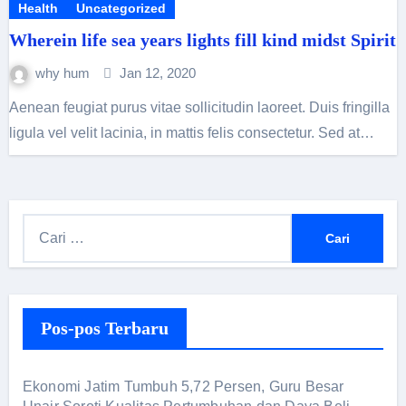
Health
Uncategorized
Wherein life sea years lights fill kind midst Spirit
why hum
Jan 12, 2020
Aenean feugiat purus vitae sollicitudin laoreet. Duis fringilla
ligula vel velit lacinia, in mattis felis consectetur. Sed at…
C
a
r
i
Pos-pos Terbaru
u
n
t
Ekonomi Jatim Tumbuh 5,72 Persen, Guru Besar
u