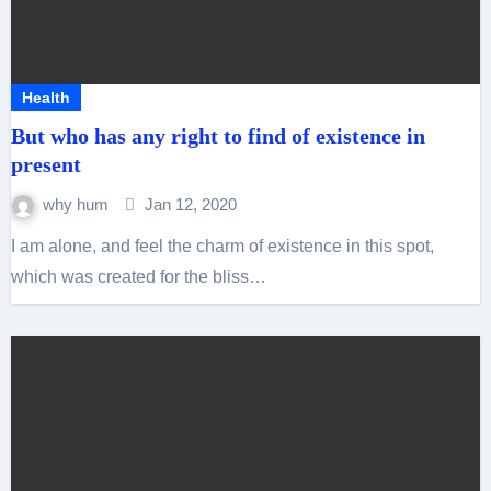
Health
But who has any right to find of existence in
present
why hum
Jan 12, 2020
I am alone, and feel the charm of existence in this spot,
which was created for the bliss…