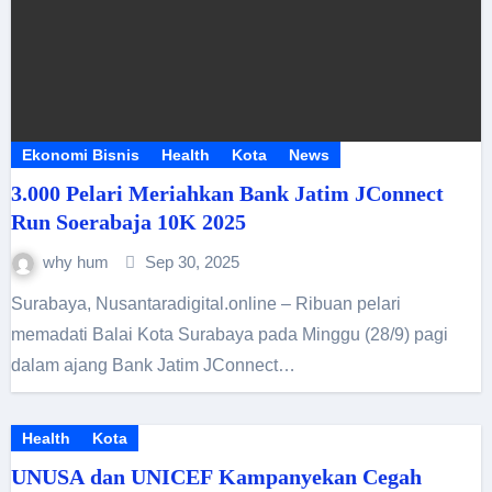
Ekonomi Bisnis
Health
Kota
News
3.000 Pelari Meriahkan Bank Jatim JConnect
Run Soerabaja 10K 2025
why hum
Sep 30, 2025
Surabaya, Nusantaradigital.online – Ribuan pelari
memadati Balai Kota Surabaya pada Minggu (28/9) pagi
dalam ajang Bank Jatim JConnect…
Health
Kota
UNUSA dan UNICEF Kampanyekan Cegah