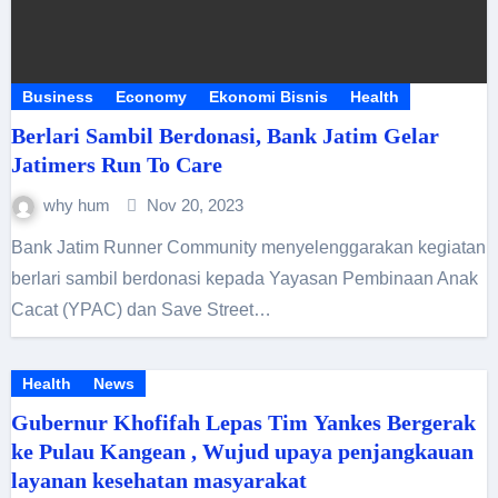
Business
Economy
Ekonomi Bisnis
Health
Berlari Sambil Berdonasi, Bank Jatim Gelar
Jatimers Run To Care
why hum
Nov 20, 2023
Bank Jatim Runner Community menyelenggarakan kegiatan
berlari sambil berdonasi kepada Yayasan Pembinaan Anak
Cacat (YPAC) dan Save Street…
Health
News
Gubernur Khofifah Lepas Tim Yankes Bergerak
ke Pulau Kangean , Wujud upaya penjangkauan
layanan kesehatan masyarakat