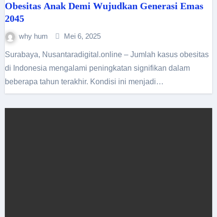
Obesitas Anak Demi Wujudkan Generasi Emas
2045
why hum
Mei 6, 2025
Surabaya, Nusantaradigital.online – Jumlah kasus obesitas
di Indonesia mengalami peningkatan signifikan dalam
beberapa tahun terakhir. Kondisi ini menjadi…