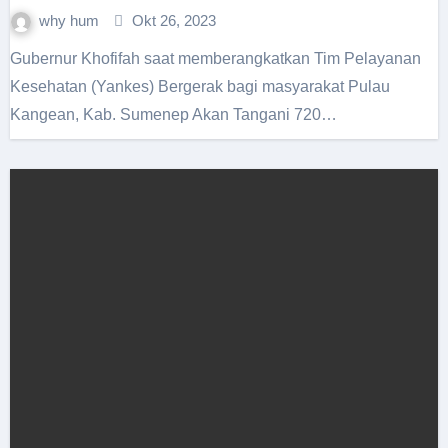
why hum
Okt 26, 2023
Gubernur Khofifah saat memberangkatkan Tim Pelayanan
Kesehatan (Yankes) Bergerak bagi masyarakat Pulau
Kangean, Kab. Sumenep Akan Tangani 720…