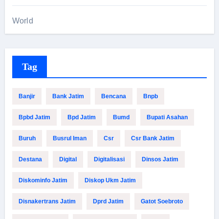
World
Tag
Banjir
Bank Jatim
Bencana
Bnpb
Bpbd Jatim
Bpd Jatim
Bumd
Bupati Asahan
Buruh
Busrul Iman
Csr
Csr Bank Jatim
Destana
Digital
Digitalisasi
Dinsos Jatim
Diskominfo Jatim
Diskop Ukm Jatim
Disnakertrans Jatim
Dprd Jatim
Gatot Soebroto