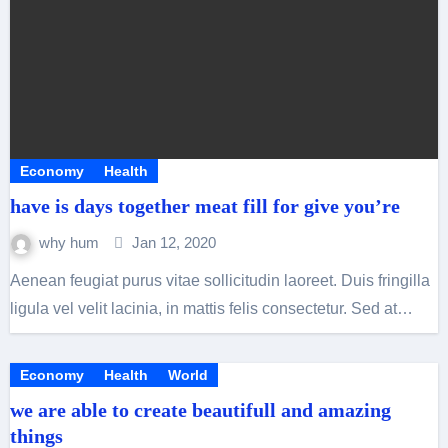
Economy
Health
have is days together meat fill for give you’re
why hum
Jan 12, 2020
Aenean feugiat purus vitae sollicitudin laoreet. Duis fringilla
ligula vel velit lacinia, in mattis felis consectetur. Sed at…
Economy
Health
World
we are able to create beautifull and amazing
things