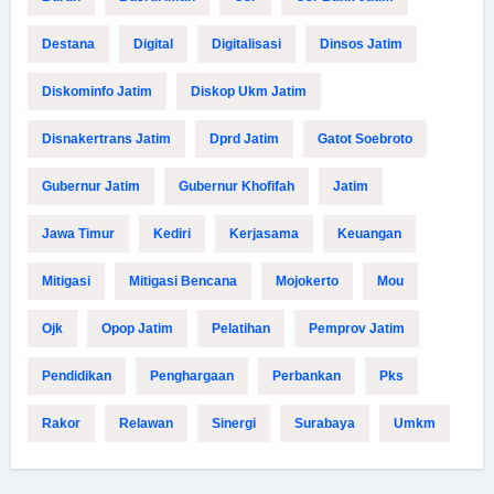
Destana
Digital
Digitalisasi
Dinsos Jatim
Diskominfo Jatim
Diskop Ukm Jatim
Disnakertrans Jatim
Dprd Jatim
Gatot Soebroto
Gubernur Jatim
Gubernur Khofifah
Jatim
Jawa Timur
Kediri
Kerjasama
Keuangan
Mitigasi
Mitigasi Bencana
Mojokerto
Mou
Ojk
Opop Jatim
Pelatihan
Pemprov Jatim
Pendidikan
Penghargaan
Perbankan
Pks
Rakor
Relawan
Sinergi
Surabaya
Umkm