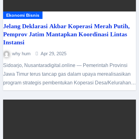
Ekonomi Bisnis
Jelang Deklarasi Akbar Koperasi Merah Putih,
Pemprov Jatim Mantapkan Koordinasi Lintas
Instansi
why hum
Apr 29, 2025
Sidoarjo, Nusantaradigital.online — Pemerintah Provinsi
Jawa Timur terus tancap gas dalam upaya merealisasikan
program strategis pembentukan Koperasi Desa/Kelurahan…