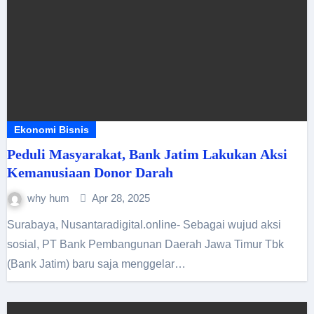
Ekonomi Bisnis
Peduli Masyarakat, Bank Jatim Lakukan Aksi
Kemanusiaan Donor Darah
why hum
Apr 28, 2025
Surabaya, Nusantaradigital.online- Sebagai wujud aksi
sosial, PT Bank Pembangunan Daerah Jawa Timur Tbk
(Bank Jatim) baru saja menggelar…