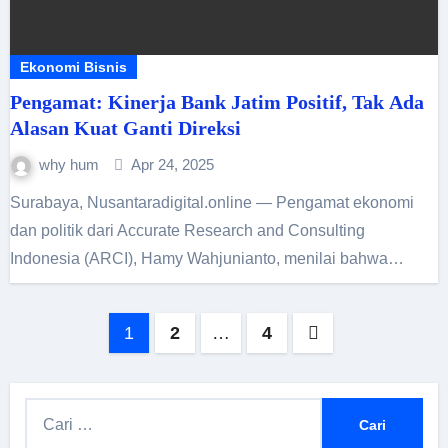
Ekonomi Bisnis
Pengamat: Kinerja Bank Jatim Positif, Tak Ada
Alasan Kuat Ganti Direksi
why hum
Apr 24, 2025
Surabaya, Nusantaradigital.online — Pengamat ekonomi
dan politik dari Accurate Research and Consulting
Indonesia (ARCI), Hamy Wahjunianto, menilai bahwa…
Paginasi
1
2
…
4
pos
C
a