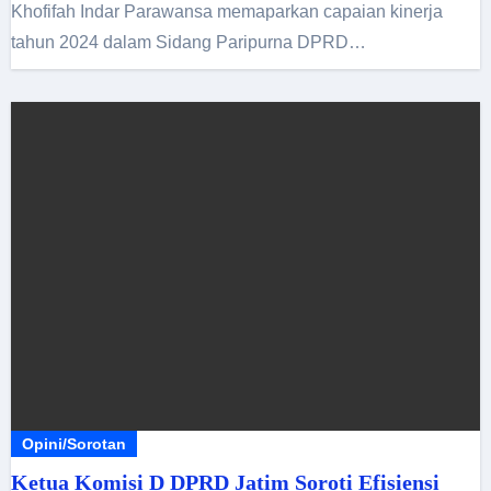
Khofifah Indar Parawansa memaparkan capaian kinerja
tahun 2024 dalam Sidang Paripurna DPRD…
Opini/Sorotan
Ketua Komisi D DPRD Jatim Soroti Efisiensi