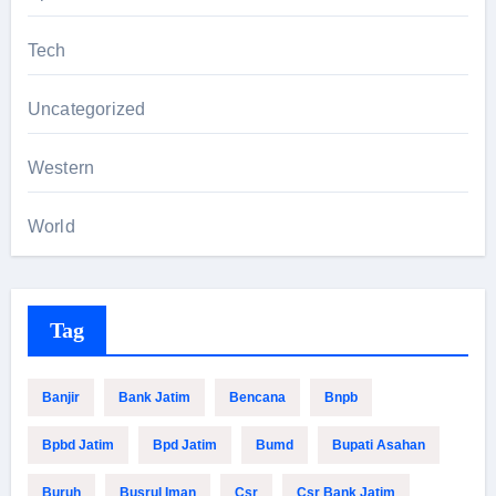
Tech
Uncategorized
Western
World
Tag
Banjir
Bank Jatim
Bencana
Bnpb
Bpbd Jatim
Bpd Jatim
Bumd
Bupati Asahan
Buruh
Busrul Iman
Csr
Csr Bank Jatim