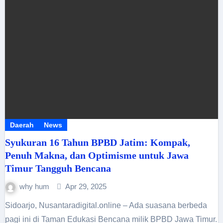
Daerah
News
Syukuran 16 Tahun BPBD Jatim: Kompak,
Penuh Makna, dan Optimisme untuk Jawa
Timur Tangguh Bencana
why hum
Apr 29, 2025
Sidoarjo, Nusantaradigital.online – Ada suasana berbeda
pagi ini di Taman Edukasi Bencana milik BPBD Jawa Timur.