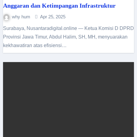
Anggaran dan Ketimpangan Infrastruktur
why hum
Apr 25, 2025
Surabaya, Nusantaradigital.online — Ketua Komisi D DPRD
Provinsi Jawa Timur, Abdul Halim, SH, MH, menyuarakan
kekhawatiran atas efisiensi…