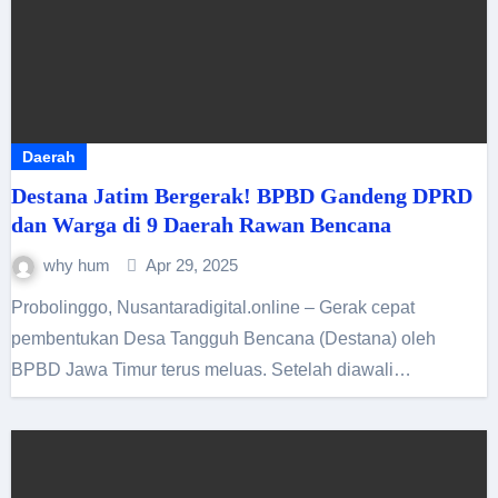
Daerah
Destana Jatim Bergerak! BPBD Gandeng DPRD
dan Warga di 9 Daerah Rawan Bencana
why hum
Apr 29, 2025
Probolinggo, Nusantaradigital.online – Gerak cepat
pembentukan Desa Tangguh Bencana (Destana) oleh
BPBD Jawa Timur terus meluas. Setelah diawali…