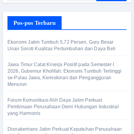
r
i
Pos-pos Terbaru
u
n
t
Ekonomi Jatim Tumbuh 5,72 Persen, Guru Besar
u
Unair Soroti Kualitas Pertumbuhan dan Daya Beli
k
:
Jawa Timur Catat Kinerja Positif pada Semester I
2026, Gubernur Khofifah: Ekonomi Tumbuh Tertinggi
se-Pulau Jawa, Kemiskinan dan Pengangguran
Menurun
Forum Komunikasi Alih Daya Jatim Perkuat
Pembinaan Perusahaan Demi Hubungan Industrial
yang Harmonis
Disnakertrans Jatim Perkuat Kepatuhan Perusahaan