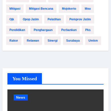
Mitigasi
Mitigasi Bencana
Mojokerto
Mou
Ojk
Opop Jatim
Pelatihan
Pemprov Jatim
Pendidikan
Penghargaan
Perbankan
Pks
Rakor
Relawan
Sinergi
Surabaya
Umkm
You Missed
News