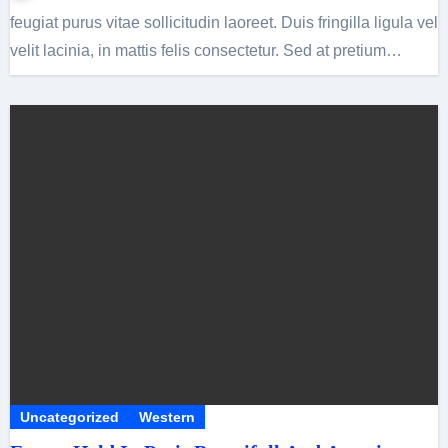
feugiat purus vitae sollicitudin laoreet. Duis fringilla ligula vel
velit lacinia, in mattis felis consectetur. Sed at pretium…
Uncategorized
Western