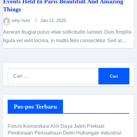
Events Held In Paris Beautifull And Amazing
Things
why hum
Jan 12, 2020
Aenean feugiat purus vitae sollicitudin laoreet. Duis fringilla
ligula vel velit lacinia, in mattis felis consectetur. Sed at…
C
a
r
i
Pos-pos Terbaru
u
n
t
Forum Komunikasi Alih Daya Jatim Perkuat
u
Pembinaan Perusahaan Demi Hubungan Industrial