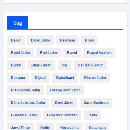
Tag
Banjir
Bank Jatim
Bencana
Bnpb
Bpbd Jatim
Bpd Jatim
Bumd
Bupati Asahan
Buruh
Busrul Iman
Csr
Csr Bank Jatim
Destana
Digital
Digitalisasi
Dinsos Jatim
Diskominfo Jatim
Diskop Ukm Jatim
Disnakertrans Jatim
Dprd Jatim
Gatot Soebroto
Gubernur Jatim
Gubernur Khofifah
Jatim
Jawa Timur
Kediri
Kerjasama
Keuangan