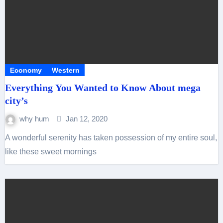
Economy
Western
Everything You Wanted to Know About mega
city’s
why hum
Jan 12, 2020
A wonderful serenity has taken possession of my entire soul,
like these sweet mornings