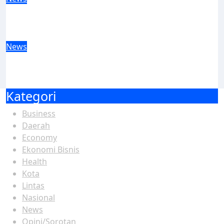
Forum Komunikasi Alih Daya Jatim Perkuat
Pembinaan Perusahaan Demi Hubungan
Industrial yang Harmonis
News
Disnakertrans Jatim Perkuat Kepatuhan
Perusahaan Alih Daya Lewat Pembinaan
Berkelanjutan
Kategori
Business
Daerah
Economy
Ekonomi Bisnis
Health
Kota
Lintas
Nasional
News
Opini/Sorotan