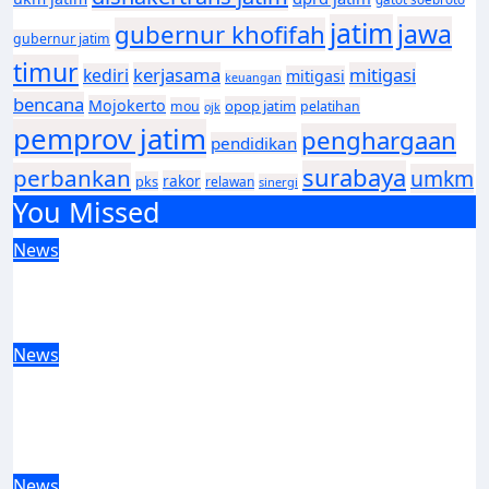
jatim
jawa
gubernur khofifah
gubernur jatim
timur
kerjasama
mitigasi
kediri
mitigasi
keuangan
bencana
Mojokerto
opop jatim
mou
pelatihan
ojk
pemprov jatim
penghargaan
pendidikan
surabaya
perbankan
umkm
rakor
pks
relawan
sinergi
You Missed
News
Ekonomi Jatim Tumbuh 5,72 Persen, Guru
Besar Unair Soroti Kualitas Pertumbuhan dan
Daya Beli
News
Jawa Timur Catat Kinerja Positif pada
Semester I 2026, Gubernur Khofifah: Ekonomi
Tumbuh Tertinggi se-Pulau Jawa, Kemiskinan
dan Pengangguran Menurun
News