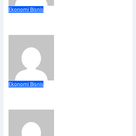
Ekonomi Bisnis
Bank Jatim Perkuat Pemberdayaan PMI
Melalui Literasi Keuangan dan
Pemanfaatan Remitansi
why hum
Jun 18, 2026
Ekonomi Bisnis
TPS Perkuat Bisnis Berkelanjutan Lewat
Pelatihan Sustainability Report dan
Program ESG
why hum
Mei 9, 2026