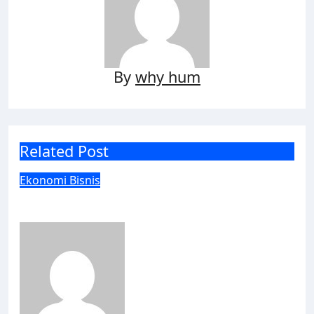
By
why hum
Related Post
Ekonomi Bisnis
Lewat JConnect, Bank Jatim Boyong Dua
Penghargaan Sekaligus
why hum
Agu 1, 2026