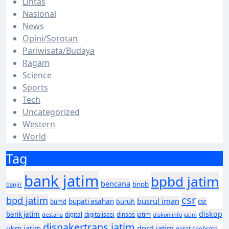
Lintas
Nasional
News
Opini/Sorotan
Pariwisata/Budaya
Ragam
Science
Sports
Tech
Uncategorized
Western
World
Tag
bank jatim
bpbd jatim
bencana
bnpb
banjir
csr
bpd jatim
busrul iman
bupati asahan
buruh
csr
bumd
diskop
bank jatim
digitalisasi
dinsos jatim
destana
digital
diskominfo jatim
disnakertrans jatim
dprd jatim
ukm jatim
gatot soebroto