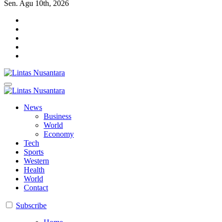
Sen. Agu 10th, 2026
Lintas Nusantara
Membangun Bangsa Berpikir Positif
Lintas Nusantara
Membangun Bangsa Berpikir Positif
News
Business
World
Economy
Tech
Sports
Western
Health
World
Contact
Subscribe