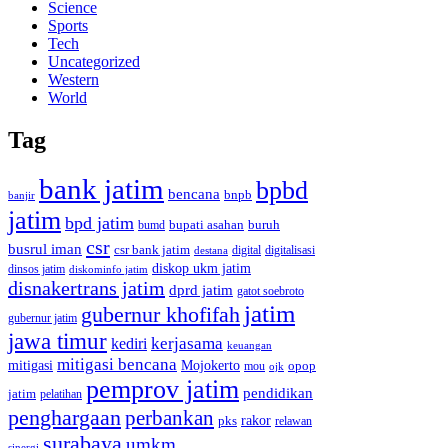
Science
Sports
Tech
Uncategorized
Western
World
Tag
bank jatim
bpbd
bencana
bnpb
banjir
jatim
bpd jatim
bupati asahan
buruh
bumd
csr
busrul iman
csr bank jatim
digitalisasi
destana
digital
diskop ukm jatim
dinsos jatim
diskominfo jatim
disnakertrans jatim
dprd jatim
gatot soebroto
jatim
gubernur khofifah
gubernur jatim
jawa timur
kerjasama
kediri
keuangan
mitigasi bencana
mitigasi
Mojokerto
opop
mou
ojk
pemprov jatim
pendidikan
jatim
pelatihan
penghargaan
perbankan
rakor
pks
relawan
surabaya
umkm
sinergi