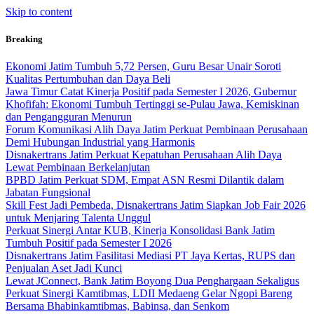
Skip to content
Breaking
Ekonomi Jatim Tumbuh 5,72 Persen, Guru Besar Unair Soroti
Kualitas Pertumbuhan dan Daya Beli
Jawa Timur Catat Kinerja Positif pada Semester I 2026, Gubernur
Khofifah: Ekonomi Tumbuh Tertinggi se-Pulau Jawa, Kemiskinan
dan Pengangguran Menurun
Forum Komunikasi Alih Daya Jatim Perkuat Pembinaan Perusahaan
Demi Hubungan Industrial yang Harmonis
Disnakertrans Jatim Perkuat Kepatuhan Perusahaan Alih Daya
Lewat Pembinaan Berkelanjutan
BPBD Jatim Perkuat SDM, Empat ASN Resmi Dilantik dalam
Jabatan Fungsional
Skill Fest Jadi Pembeda, Disnakertrans Jatim Siapkan Job Fair 2026
untuk Menjaring Talenta Unggul
Perkuat Sinergi Antar KUB, Kinerja Konsolidasi Bank Jatim
Tumbuh Positif pada Semester I 2026
Disnakertrans Jatim Fasilitasi Mediasi PT Jaya Kertas, RUPS dan
Penjualan Aset Jadi Kunci
Lewat JConnect, Bank Jatim Boyong Dua Penghargaan Sekaligus
Perkuat Sinergi Kamtibmas, LDII Medaeng Gelar Ngopi Bareng
Bersama Bhabinkamtibmas, Babinsa, dan Senkom