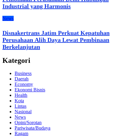
Industrial yang Harmonis
News
Disnakertrans Jatim Perkuat Kepatuhan
Perusahaan Alih Daya Lewat Pembinaan
Berkelanjutan
Kategori
Business
Daerah
Economy
Ekonomi Bisnis
Health
Kota
Lintas
Nasional
News
Opini/Sorotan
Pariwisata/Budaya
Ragam