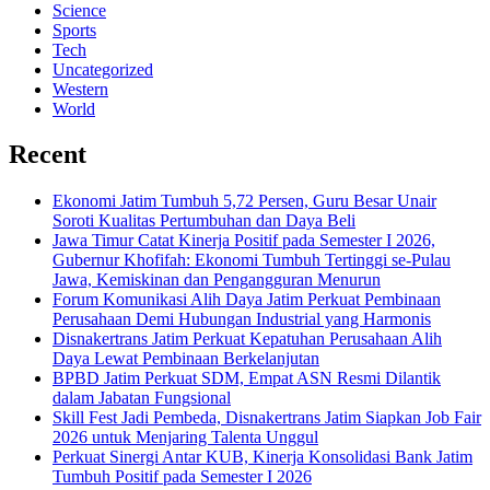
Science
Sports
Tech
Uncategorized
Western
World
Recent
Ekonomi Jatim Tumbuh 5,72 Persen, Guru Besar Unair
Soroti Kualitas Pertumbuhan dan Daya Beli
Jawa Timur Catat Kinerja Positif pada Semester I 2026,
Gubernur Khofifah: Ekonomi Tumbuh Tertinggi se-Pulau
Jawa, Kemiskinan dan Pengangguran Menurun
Forum Komunikasi Alih Daya Jatim Perkuat Pembinaan
Perusahaan Demi Hubungan Industrial yang Harmonis
Disnakertrans Jatim Perkuat Kepatuhan Perusahaan Alih
Daya Lewat Pembinaan Berkelanjutan
BPBD Jatim Perkuat SDM, Empat ASN Resmi Dilantik
dalam Jabatan Fungsional
Skill Fest Jadi Pembeda, Disnakertrans Jatim Siapkan Job Fair
2026 untuk Menjaring Talenta Unggul
Perkuat Sinergi Antar KUB, Kinerja Konsolidasi Bank Jatim
Tumbuh Positif pada Semester I 2026