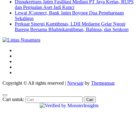
Disnakertrans Jatim Fasilitasi Mediasi PT Jaya Kertas, RUPS
dan Penjualan Aset Jadi Kunci
Lewat JConnect, Bank Jatim Boyong Dua Penghargaan
Sekaligus
Perkuat Sinergi Kamtibmas, LDII Medaeng Gelar Ngopi
Bareng Bersama Bhabinkamtibmas, Babinsa, dan Senkom
Copyright © All rights reserved
|
Newsair
by
Themeansar
.
Cari untuk: