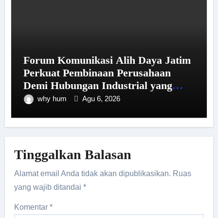
Forum Komunikasi Alih Daya Jatim
Perkuat Pembinaan Perusahaan
Demi Hubungan Industrial yang
Harmonis
why hum
Agu 6, 2026
Tinggalkan Balasan
Alamat email Anda tidak akan dipublikasikan.
Ruas
yang wajib ditandai
*
Komentar
*