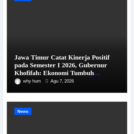
Jawa Timur Catat Kinerja Positif
pada Semester I 2026, Gubernur
Khofifah: Ekonomi Tumbuh
Tertinggi se-Pulau Jawa, Kemiskinan
why hum
Agu 7, 2026
dan Pengangguran Menurun
News