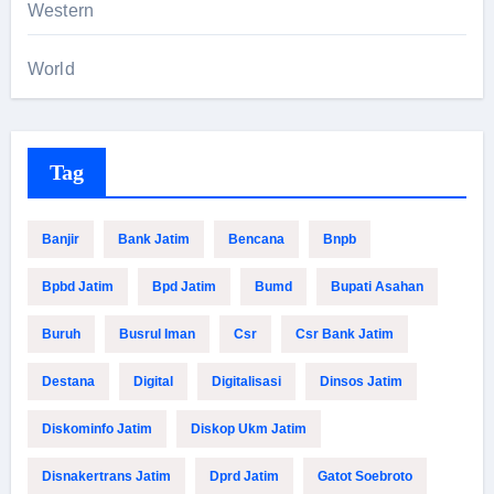
Western
World
Tag
Banjir
Bank Jatim
Bencana
Bnpb
Bpbd Jatim
Bpd Jatim
Bumd
Bupati Asahan
Buruh
Busrul Iman
Csr
Csr Bank Jatim
Destana
Digital
Digitalisasi
Dinsos Jatim
Diskominfo Jatim
Diskop Ukm Jatim
Disnakertrans Jatim
Dprd Jatim
Gatot Soebroto