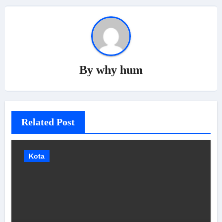
By
why hum
Related Post
Kota