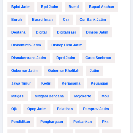
Bpbd Jatim
Bpd Jatim
Bumd
Bupati Asahan
Buruh
Busrul Iman
Csr
Csr Bank Jatim
Destana
Digital
Digitalisasi
Dinsos Jatim
Diskominfo Jatim
Diskop Ukm Jatim
Disnakertrans Jatim
Dprd Jatim
Gatot Soebroto
Gubernur Jatim
Gubernur Khofifah
Jatim
Jawa Timur
Kediri
Kerjasama
Keuangan
Mitigasi
Mitigasi Bencana
Mojokerto
Mou
Ojk
Opop Jatim
Pelatihan
Pemprov Jatim
Pendidikan
Penghargaan
Perbankan
Pks