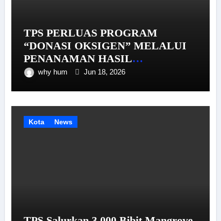
TPS PERLUAS PROGRAM
“DONASI OKSIGEN” MELALUI
PENANAMAN HASIL
PEMBIBITAN MANGROVE DI
why hum
Jun 18, 2026
PESISIR GRESIK
Kota
News
TPS Salurkan 3.000 Bibit Mangrove