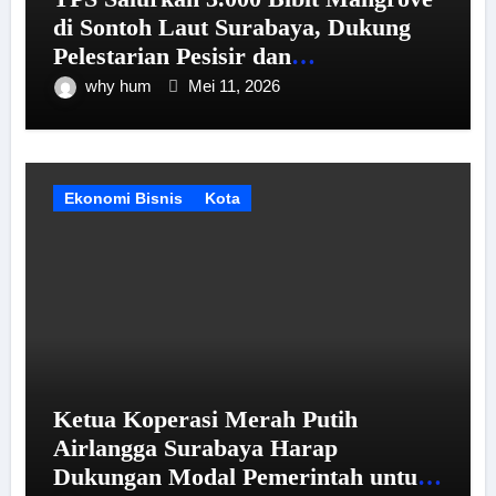
di Sontoh Laut Surabaya, Dukung
Pelestarian Pesisir dan
Pemberdayaan UMKM
why hum
Mei 11, 2026
Ekonomi Bisnis
Kota
Ketua Koperasi Merah Putih
Airlangga Surabaya Harap
Dukungan Modal Pemerintah untuk