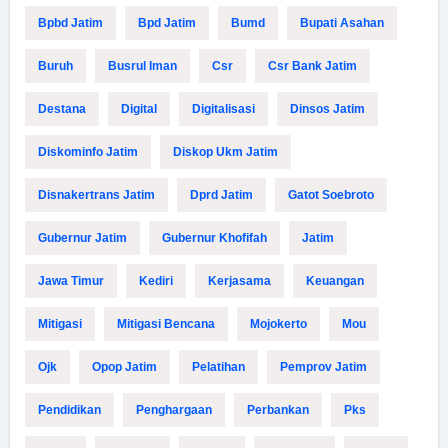
Bpbd Jatim
Bpd Jatim
Bumd
Bupati Asahan
Buruh
Busrul Iman
Csr
Csr Bank Jatim
Destana
Digital
Digitalisasi
Dinsos Jatim
Diskominfo Jatim
Diskop Ukm Jatim
Disnakertrans Jatim
Dprd Jatim
Gatot Soebroto
Gubernur Jatim
Gubernur Khofifah
Jatim
Jawa Timur
Kediri
Kerjasama
Keuangan
Mitigasi
Mitigasi Bencana
Mojokerto
Mou
Ojk
Opop Jatim
Pelatihan
Pemprov Jatim
Pendidikan
Penghargaan
Perbankan
Pks