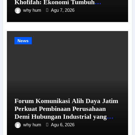
Khofifah: Ekonomi Tumbuh
Tertinggi se-Pulau Jawa, Kemiskinan
why hum
Agu 7, 2026
dan Pengangguran Menurun
News
Forum Komunikasi Alih Daya Jatim
Perkuat Pembinaan Perusahaan
Demi Hubungan Industrial yang
Harmonis
why hum
Agu 6, 2026