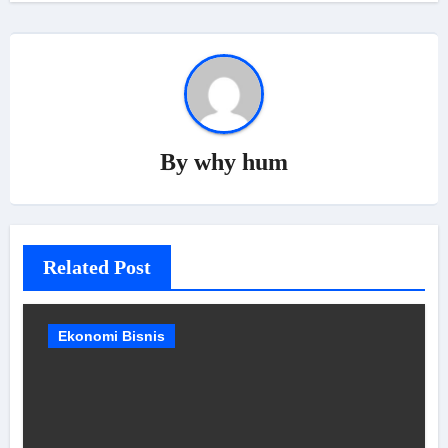
By
why hum
Related Post
Ekonomi Bisnis