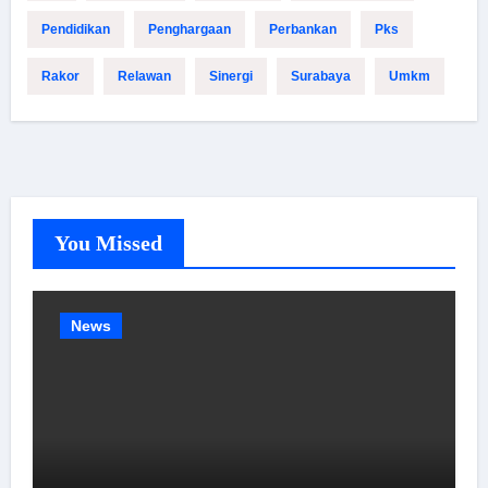
Pendidikan
Penghargaan
Perbankan
Pks
Rakor
Relawan
Sinergi
Surabaya
Umkm
You Missed
News