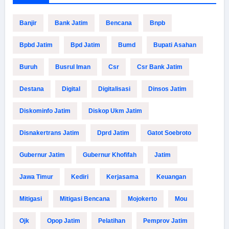
Banjir
Bank Jatim
Bencana
Bnpb
Bpbd Jatim
Bpd Jatim
Bumd
Bupati Asahan
Buruh
Busrul Iman
Csr
Csr Bank Jatim
Destana
Digital
Digitalisasi
Dinsos Jatim
Diskominfo Jatim
Diskop Ukm Jatim
Disnakertrans Jatim
Dprd Jatim
Gatot Soebroto
Gubernur Jatim
Gubernur Khofifah
Jatim
Jawa Timur
Kediri
Kerjasama
Keuangan
Mitigasi
Mitigasi Bencana
Mojokerto
Mou
Ojk
Opop Jatim
Pelatihan
Pemprov Jatim