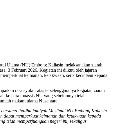
atul Ulama (NU) Embong Kaliasin melaksanakan ziarah
, 3 Februari 2026. Kegiatan ini diikuti oleh jajaran
memperkuat keimanan, ketakwaan, serta kecintaan kepada
ikan rasa syukur atas terselenggaranya kegiatan ziarah
arah ke para muassis NU yang sebelumnya telah
jumlah makam ulama Nusantara.
U bersama ibu-ibu jamiyah Muslimat NU Embong Kaliasin.
pan dapat memperkuat keimanan dan ketakwaan kepada
g telah memperjuangkan negeri ini, sekaligus