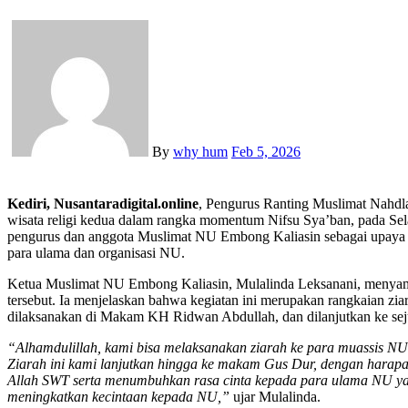
By
why hum
Feb 5, 2026
Kediri, Nusantaradigital.online
, Pengurus Ranting Muslimat Nahdl
wisata religi kedua dalam rangka momentum Nifsu Sya’ban, pada Selasa
pengurus dan anggota Muslimat NU Embong Kaliasin sebagai upaya 
para ulama dan organisasi NU.
Ketua Muslimat NU Embong Kaliasin, Mulalinda Leksanani, menyampa
tersebut. Ia menjelaskan bahwa kegiatan ini merupakan rangkaian zi
dilaksanakan di Makam KH Ridwan Abdullah, dan dilanjutkan ke se
“Alhamdulillah, kami bisa melaksanakan ziarah ke para muassis N
Ziarah ini kami lanjutkan hingga ke makam Gus Dur, dengan hara
Allah SWT serta menumbuhkan rasa cinta kepada para ulama NU yan
meningkatkan kecintaan kepada NU,”
ujar Mulalinda.