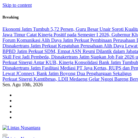
Skip to content
Breaking
Ekonomi Jatim Tumbuh 5,72 Persen, Guru Besar Unair Soroti Kualit
Jawa Timur Catat Kinerja Positif pada Semester I 2026, Gubernur 
Forum Komunikasi Alih Daya Jatim Perkuat Pembinaan Perusahaan 
Disnakertrans Jatim Perkuat Kepatuhan Perusahaan Alih Daya Lewat
BPBD Jatim Perkuat SDM, Empat ASN Resmi Dilantik dalam Jabata
Skill Fest Jadi Pembeda, Disnakertrans Jatim Siapkan Job Fair 2026
Perkuat Sinergi Antar KUB, Kinerja Konsolidasi Bank Jatim Tumbuh 
Disnakertrans Jatim Fasilitasi Mediasi PT Jaya Kertas, RUPS dan Pen
Lewat JConnect, Bank Jatim Boyong Dua Penghargaan Sekaligus
Perkuat Sinergi Kamtibmas, LDII Medaeng Gelar Ngopi Bareng Be
Sen. Agu 10th, 2026