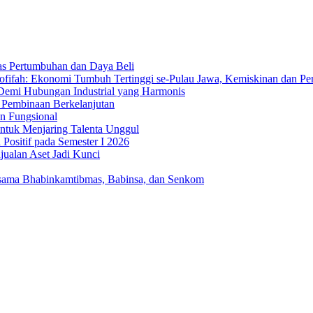
as Pertumbuhan dan Daya Beli
Khofifah: Ekonomi Tumbuh Tertinggi se-Pulau Jawa, Kemiskinan dan 
Demi Hubungan Industrial yang Harmonis
 Pembinaan Berkelanjutan
n Fungsional
 untuk Menjaring Talenta Unggul
Positif pada Semester I 2026
jualan Aset Jadi Kunci
rsama Bhabinkamtibmas, Babinsa, dan Senkom