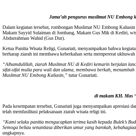
Jama’ah pengurus muslimat NU Embong kal
Dalam kegiatan tersebut, rombongan Muslimat NU Embong Kaliasin
Makam Sayyid Sulaiman di Jombang, Makam Gus Mik di Kediri, wisa
Abdurrahman Wahid (Gus Dur).
Ketua Panitia Wisata Religi, Gunariati, menyampaikan bahwa kegiata
berharap ziarah ini membawa keberkahan serta mempererat ukhuwah
“Alhamdulillah, ziarah Muslimat NU di Kediri kemarin berjalan la
sifat-sifat mulia para wali dan ulama, membawa berkah, menambah k
Muslimat NU Embong Kaliasin,”
tutur Gunariati.
di makam KH. Mas ‘
Pada kesempatan tersebut, Gunariati juga menyampaikan apresiasi d
telah memfasilitasi pelaksanaan ziarah wisata religi ini.
“Kami selaku panitia mengucapkan terima kasih kepada Bulek’s Budi 
Semoga beliau senantiasa diberikan umur yang barokah, kebahagiaan
ungkapnya.