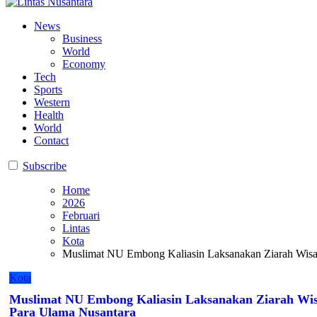
Lintas Nusantara
Membangun Bangsa Berpikir Positif
Lintas Nusantara
Membangun Bangsa Berpikir Positif
News
Business
World
Economy
Tech
Sports
Western
Health
World
Contact
Subscribe
Home
2026
Februari
Lintas
Kota
Muslimat NU Embong Kaliasin Laksanakan Ziarah Wisat
Kota
Muslimat NU Embong Kaliasin Laksanakan Ziarah Wisa
Para Ulama Nusantara