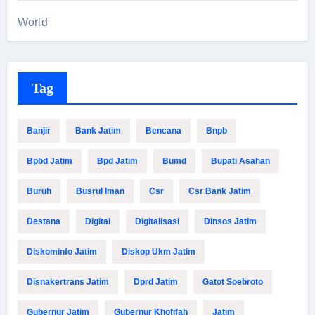
World
Tag
Banjir
Bank Jatim
Bencana
Bnpb
Bpbd Jatim
Bpd Jatim
Bumd
Bupati Asahan
Buruh
Busrul Iman
Csr
Csr Bank Jatim
Destana
Digital
Digitalisasi
Dinsos Jatim
Diskominfo Jatim
Diskop Ukm Jatim
Disnakertrans Jatim
Dprd Jatim
Gatot Soebroto
Gubernur Jatim
Gubernur Khofifah
Jatim