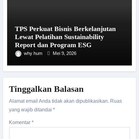
TPS Perkuat Bisnis Berkelanjutan
Lewat Pelatihan Sustainability
Report dan Program ESG
why hum
Mei 9, 2026
Tinggalkan Balasan
Alamat email Anda tidak akan dipublikasikan.
Ruas
yang wajib ditandai
*
Komentar
*