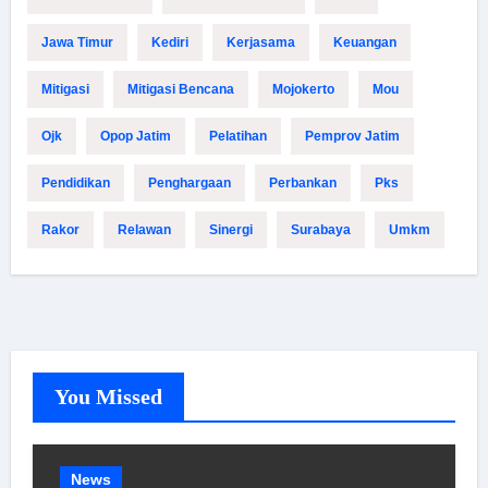
Jawa Timur
Kediri
Kerjasama
Keuangan
Mitigasi
Mitigasi Bencana
Mojokerto
Mou
Ojk
Opop Jatim
Pelatihan
Pemprov Jatim
Pendidikan
Penghargaan
Perbankan
Pks
Rakor
Relawan
Sinergi
Surabaya
Umkm
You Missed
News