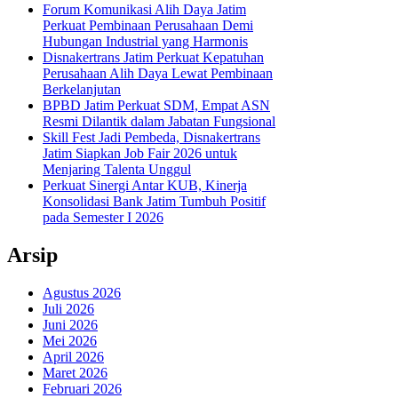
Forum Komunikasi Alih Daya Jatim
Perkuat Pembinaan Perusahaan Demi
Hubungan Industrial yang Harmonis
Disnakertrans Jatim Perkuat Kepatuhan
Perusahaan Alih Daya Lewat Pembinaan
Berkelanjutan
BPBD Jatim Perkuat SDM, Empat ASN
Resmi Dilantik dalam Jabatan Fungsional
Skill Fest Jadi Pembeda, Disnakertrans
Jatim Siapkan Job Fair 2026 untuk
Menjaring Talenta Unggul
Perkuat Sinergi Antar KUB, Kinerja
Konsolidasi Bank Jatim Tumbuh Positif
pada Semester I 2026
Arsip
Agustus 2026
Juli 2026
Juni 2026
Mei 2026
April 2026
Maret 2026
Februari 2026