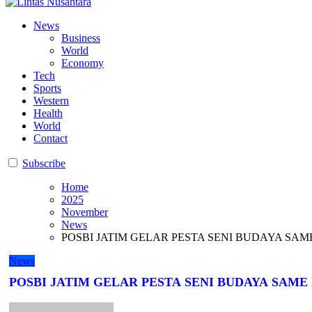
Lintas Nusantara
Membangun Bangsa Berpikir Positif
Lintas Nusantara
Membangun Bangsa Berpikir Positif
News
Business
World
Economy
Tech
Sports
Western
Health
World
Contact
Subscribe
Home
2025
November
News
POSBI JATIM GELAR PESTA SENI BUDAYA SA
News
POSBI JATIM GELAR PESTA SENI BUDAYA SAM