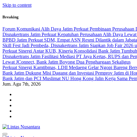
Skip to content
Breaking
Forum Komunikasi Alih Daya Jatim Perkuat Pembinaan Perusahaan 
Disnakertrans Jatim Perkuat Kepatuhan Perusahaan Alih Daya Lewat
BPBD Jatim Perkuat SDM, Empat ASN Resmi Dilantik dalam Jabata
Skill Fest Jadi Pembeda, Disnakertrans Jatim Siapkan Job Fair 2026
Perkuat Sinergi Antar KUB, Kinerja Konsolidasi Bank Jatim Tumbuh 
Disnakertrans Jatim Fasilitasi Mediasi PT Jaya Kertas, RUPS dan Pen
Lewat JConnect, Bank Jatim Boyong Dua Penghargaan Sekaligus
Perkuat Sinergi Kamtibmas, LDII Medaeng Gelar Ngopi Bareng Be
Bank Jatim Dukung Misi Dagang dan Investasi Pemprov Jatim di H
Bank Jatim dan PCI Muslimat NU Hong Kong Jalin Kerja Sama Pem
Jum. Agu 7th, 2026