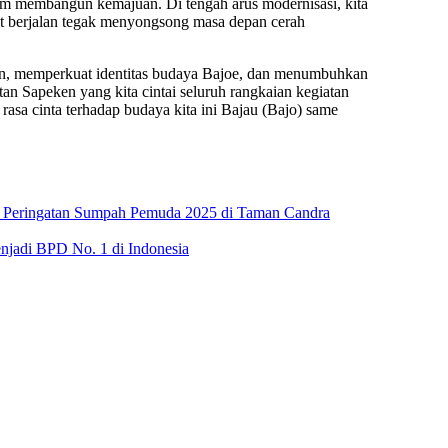
lam membangun kemajuan. Di tengah arus modernisasi, kita
pat berjalan tegak menyongsong masa depan cerah
n, memperkuat identitas budaya Bajoe, dan menumbuhkan
 Sapeken yang kita cintai seluruh rangkaian kegiatan
asa cinta terhadap budaya kita ini Bajau (Bajo) same
n Peringatan Sumpah Pemuda 2025 di Taman Candra
njadi BPD No. 1 di Indonesia