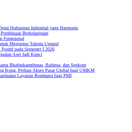
Demi Hubungan Industrial yang Harmonis
 Pembinaan Berkelanjutan
n Fungsional
 untuk Menjaring Talenta Unggul
Positif pada Semester I 2026
jualan Aset Jadi Kunci
rsama Bhabinkamtibmas, Babinsa, dan Senkom
ong Kong, Perluas Akses Pasar Global bagi UMKM
anfaatan Layanan Remitansi bagi PMI