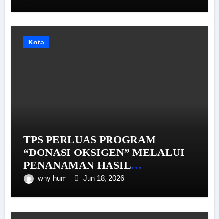
Kota
TPS PERLUAS PROGRAM
“DONASI OKSIGEN” MELALUI
PENANAMAN HASIL
PEMBIBITAN MANGROVE DI
why hum
Jun 18, 2026
PESISIR GRESIK