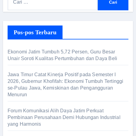
a
r
i
Pos-pos Terbaru
u
n
t
Ekonomi Jatim Tumbuh 5,72 Persen, Guru Besar
u
Unair Soroti Kualitas Pertumbuhan dan Daya Beli
k
:
Jawa Timur Catat Kinerja Positif pada Semester I
2026, Gubernur Khofifah: Ekonomi Tumbuh Tertinggi
se-Pulau Jawa, Kemiskinan dan Pengangguran
Menurun
Forum Komunikasi Alih Daya Jatim Perkuat
Pembinaan Perusahaan Demi Hubungan Industrial
yang Harmonis