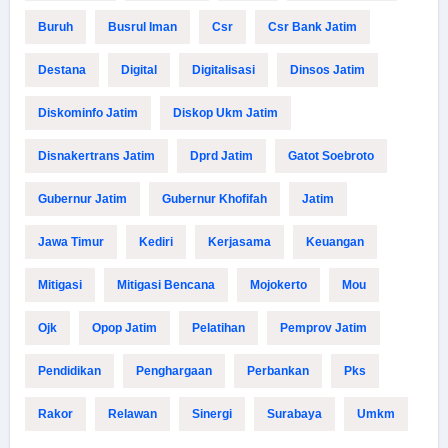
Buruh
Busrul Iman
Csr
Csr Bank Jatim
Destana
Digital
Digitalisasi
Dinsos Jatim
Diskominfo Jatim
Diskop Ukm Jatim
Disnakertrans Jatim
Dprd Jatim
Gatot Soebroto
Gubernur Jatim
Gubernur Khofifah
Jatim
Jawa Timur
Kediri
Kerjasama
Keuangan
Mitigasi
Mitigasi Bencana
Mojokerto
Mou
Ojk
Opop Jatim
Pelatihan
Pemprov Jatim
Pendidikan
Penghargaan
Perbankan
Pks
Rakor
Relawan
Sinergi
Surabaya
Umkm