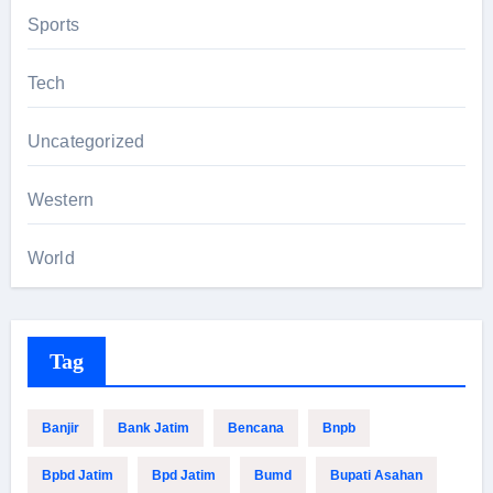
Sports
Tech
Uncategorized
Western
World
Tag
Banjir
Bank Jatim
Bencana
Bnpb
Bpbd Jatim
Bpd Jatim
Bumd
Bupati Asahan