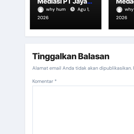
Mediasi PT Jaya
Meda
Kertas, RUPS dan
Ngopi
why hum
Agu 1,
why
Penjualan Aset
Bers
2026
2026
Jadi Kunci
Bhab
, Bab
Senk
Tinggalkan Balasan
Alamat email Anda tidak akan dipublikasikan.
Komentar
*