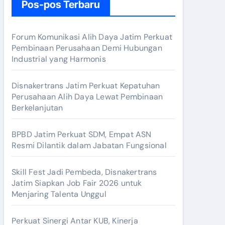
u
Pos-pos Terbaru
n
t
Forum Komunikasi Alih Daya Jatim Perkuat
u
Pembinaan Perusahaan Demi Hubungan
Industrial yang Harmonis
k
:
Disnakertrans Jatim Perkuat Kepatuhan
Perusahaan Alih Daya Lewat Pembinaan
Berkelanjutan
BPBD Jatim Perkuat SDM, Empat ASN
Resmi Dilantik dalam Jabatan Fungsional
Skill Fest Jadi Pembeda, Disnakertrans
Jatim Siapkan Job Fair 2026 untuk
Menjaring Talenta Unggul
Perkuat Sinergi Antar KUB, Kinerja