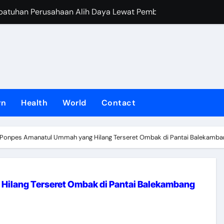
epatuhan Perusahaan Alih Daya Lewat Pembinaan Berkelanjut
 ASN Resmi Dilantik dalam Jabatan Fungsional
kertrans Jatim Siapkan Job Fair 2026 untuk Menjaring Talenta
erja Konsolidasi Bank Jatim Tumbuh Positif pada Semester I 2
Mediasi PT Jaya Kertas, RUPS dan Penjualan Aset Jadi Kunci
rn
Health
World
Contact
oyong Dua Penghargaan Sekaligus
II Medaeng Gelar Ngopi Bareng Bersama Bhabinkamtibmas, B
i Ponpes Amanatul Ummah yang Hilang Terseret Ombak di Pantai Balekamba
 dan Investasi Pemprov Jatim di Hong Kong, Perluas Akses P
U Hong Kong Jalin Kerja Sama Pemanfaatan Layanan Remitans
Hilang Terseret Ombak di Pantai Balekambang
tim Perkuat Pembinaan Perusahaan Demi Hubungan Industria