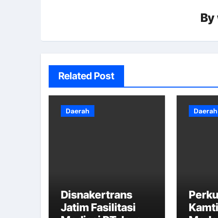
By
Related Post
Daerah
Daerah
Disnakertrans
Perku
Jatim Fasilitasi
Kamti