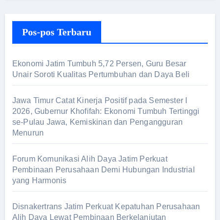
r
i
Pos-pos Terbaru
u
n
t
Ekonomi Jatim Tumbuh 5,72 Persen, Guru Besar
u
Unair Soroti Kualitas Pertumbuhan dan Daya Beli
k
:
Jawa Timur Catat Kinerja Positif pada Semester I
2026, Gubernur Khofifah: Ekonomi Tumbuh Tertinggi
se-Pulau Jawa, Kemiskinan dan Pengangguran
Menurun
Forum Komunikasi Alih Daya Jatim Perkuat
Pembinaan Perusahaan Demi Hubungan Industrial
yang Harmonis
Disnakertrans Jatim Perkuat Kepatuhan Perusahaan
Alih Daya Lewat Pembinaan Berkelanjutan