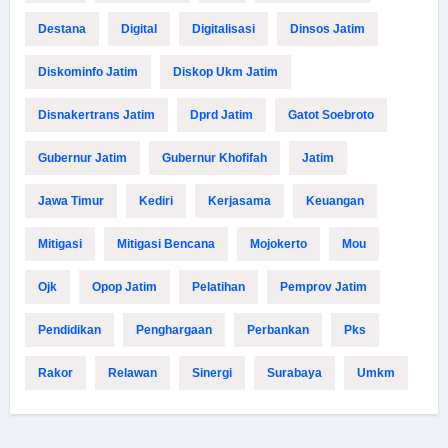
Destana
Digital
Digitalisasi
Dinsos Jatim
Diskominfo Jatim
Diskop Ukm Jatim
Disnakertrans Jatim
Dprd Jatim
Gatot Soebroto
Gubernur Jatim
Gubernur Khofifah
Jatim
Jawa Timur
Kediri
Kerjasama
Keuangan
Mitigasi
Mitigasi Bencana
Mojokerto
Mou
Ojk
Opop Jatim
Pelatihan
Pemprov Jatim
Pendidikan
Penghargaan
Perbankan
Pks
Rakor
Relawan
Sinergi
Surabaya
Umkm