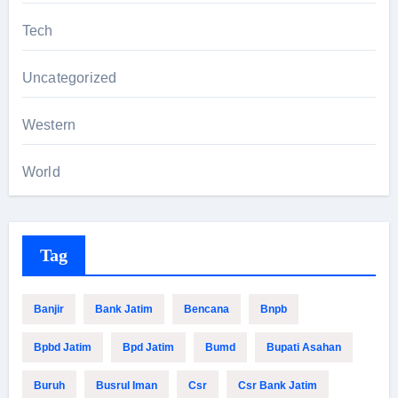
Tech
Uncategorized
Western
World
Tag
Banjir
Bank Jatim
Bencana
Bnpb
Bpbd Jatim
Bpd Jatim
Bumd
Bupati Asahan
Buruh
Busrul Iman
Csr
Csr Bank Jatim