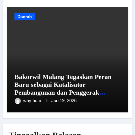
Daerah
Bakorwil Malang Tegaskan Peran
Baru sebagai Katalisator
Pembangunan dan Penggerak
Ekonomi Kawasan Selatan
why hum
Jun 19, 2026