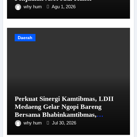
why hum
Agu 1, 2026
Daerah
Perkuat Sinergi Kamtibmas, LDII
Medaeng Gelar Ngopi Bareng
Bersama Bhabinkamtibmas,
Babinsa, dan Senkom
why hum
Jul 30, 2026