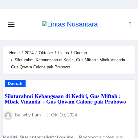
Skip
to
content
Home
2024
Oktober
Lintas
Daerah
Silaturahmi Kebangsaan di Kediri, Gus Miftah : Mbak Vinanda –
Gus Qowim Calone pak Prabowo
Daerah
Silaturahmi Kebangsaan di Kediri, Gus Miftah :
Mbak Vinanda – Gus Qowim Calone pak Prabowo
By
why hum
Okt 10, 2024
Kediri, Nusantaradigital.online
– Pasangan calon wali