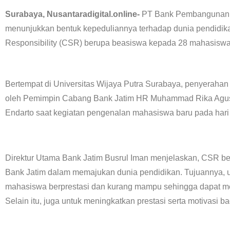
Surabaya, Nusantaradigital.online-
PT Bank Pembangunan D
menunjukkan bentuk kepeduliannya terhadap dunia pendidik
Responsibility (CSR) berupa beasiswa kepada 28 mahasiswa 
Bertempat di Universitas Wijaya Putra Surabaya, penyerahan beasiswa tersebut diserahkan secara simbolis
oleh Pemimpin Cabang Bank Jatim HR Muhammad Rika Agustin
Endarto saat kegiatan pengenalan mahasiswa baru pada hari 
Direktur Utama Bank Jatim Busrul Iman menjelaskan, CSR be
Bank Jatim dalam memajukan dunia pendidikan. Tujuannya, 
mahasiswa berprestasi dan kurang mampu sehingga dapat me
Selain itu, juga untuk meningkatkan prestasi serta motivasi 