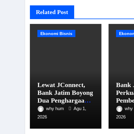
Related Post
Ekonomi Bisnis
Ekonom
Lewat JConnect,
Bank 
Bank Jatim Boyong
Perku
Dua Penghargaan
Pembe
Sekaligus
PMI M
why hum
Agu 1,
why
Liter
2026
2026
dan P
Remit