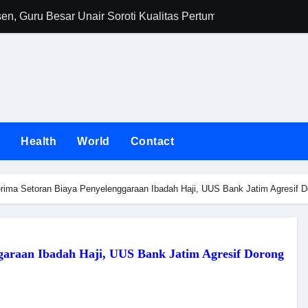
n, Guru Besar Unair Soroti Kualitas Pertumbuhan dan Daya B
Jawa Timur Cata
n
Health
World
Contact
rima Setoran Biaya Penyelenggaraan Ibadah Haji, UUS Bank Jatim Agresif 
garaan Ibadah Haji, UUS Bank Jatim Agresif Dorong