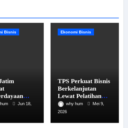
i Bisnis
Ekonomi Bisnis
Jatim
TPS Perkuat Bisnis
at
Berkelanjutan
rdayaan
Lewat Pelatihan
elalui
Sustainability
 hum
Jun 18,
why hum
Mei 9,
asi Keuangan
Report dan
2026
emanfaatan
Program ESG
ansi