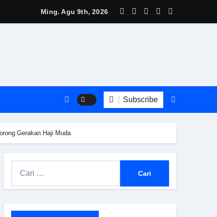
eli
t Kinerja Positif pada Semester I 2026, Gubernur Khofifah: 
Ming. Agu 9th, 2026
Subscribe
Dorong Gerakan Haji Muda