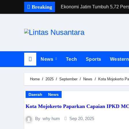
Breaking
Ekonomi Jatim Tumbuh 5,72 Perse
News
Tech
Sports
Wester
Home
2025
September
News
Kota Mojokerto Pa
Daerah
News
Kota Mojokerto Paparkan Capaian IPKD MCSP
By
why hum
Sep 20, 2025