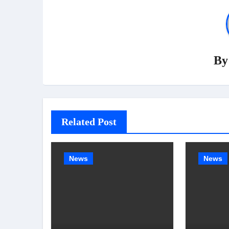
B
Related Post
News
News