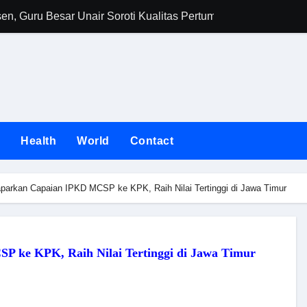
n, Guru Besar Unair Soroti Kualitas Pertumbuhan dan Daya B
Jawa Timur Cata
n
Health
World
Contact
parkan Capaian IPKD MCSP ke KPK, Raih Nilai Tertinggi di Jawa Timur
 ke KPK, Raih Nilai Tertinggi di Jawa Timur