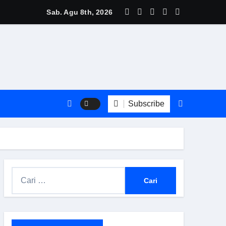
eli
t Kinerja Positif pada Semester I 2026, Gubernur Khofifah: 
Sab. Agu 8th, 2026
Subscribe