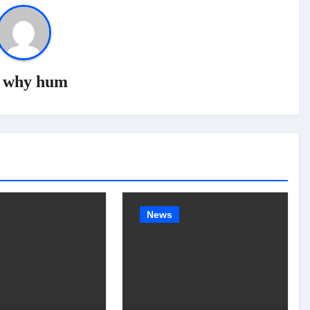
y
why hum
News