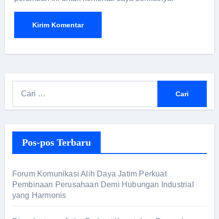
C
a
r
i
Pos-pos Terbaru
u
n
t
Forum Komunikasi Alih Daya Jatim Perkuat
u
Pembinaan Perusahaan Demi Hubungan Industrial
yang Harmonis
k
: