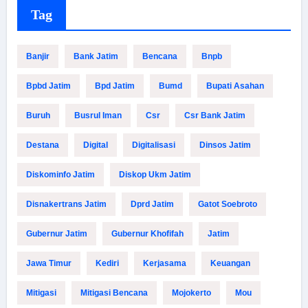
Tag
Banjir
Bank Jatim
Bencana
Bnpb
Bpbd Jatim
Bpd Jatim
Bumd
Bupati Asahan
Buruh
Busrul Iman
Csr
Csr Bank Jatim
Destana
Digital
Digitalisasi
Dinsos Jatim
Diskominfo Jatim
Diskop Ukm Jatim
Disnakertrans Jatim
Dprd Jatim
Gatot Soebroto
Gubernur Jatim
Gubernur Khofifah
Jatim
Jawa Timur
Kediri
Kerjasama
Keuangan
Mitigasi
Mitigasi Bencana
Mojokerto
Mou