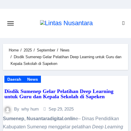
Skip
to
content
Home
2025
September
News
Disdik Sumenep Gelar Pelatihan Deep Learning untuk Guru dan
Kepala Sekolah di Sapeken
Daerah
News
Disdik Sumenep Gelar Pelatihan Deep Learning
untuk Guru dan Kepala Sekolah di Sapeken
By
why hum
Sep 29, 2025
Sumenep, Nusantaradigital.onlin
e– Dinas Pendidikan
Kabupaten Sumenep menggelar pelatihan
Deep Learning