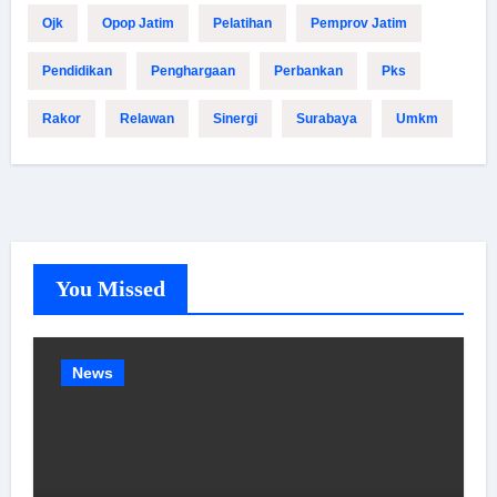
Ojk
Opop Jatim
Pelatihan
Pemprov Jatim
Pendidikan
Penghargaan
Perbankan
Pks
Rakor
Relawan
Sinergi
Surabaya
Umkm
You Missed
News