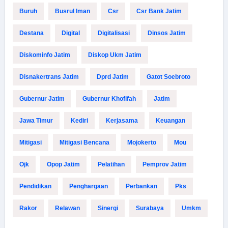
Buruh
Busrul Iman
Csr
Csr Bank Jatim
Destana
Digital
Digitalisasi
Dinsos Jatim
Diskominfo Jatim
Diskop Ukm Jatim
Disnakertrans Jatim
Dprd Jatim
Gatot Soebroto
Gubernur Jatim
Gubernur Khofifah
Jatim
Jawa Timur
Kediri
Kerjasama
Keuangan
Mitigasi
Mitigasi Bencana
Mojokerto
Mou
Ojk
Opop Jatim
Pelatihan
Pemprov Jatim
Pendidikan
Penghargaan
Perbankan
Pks
Rakor
Relawan
Sinergi
Surabaya
Umkm