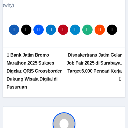
(why)
Navigasi
Bank Jatim Bromo
Disnakertrans Jatim Gelar
pos
Marathon 2025 Sukses
Job Fair 2025 di Surabaya,
Digelar, QRIS Crossborder
Target 6.000 Pencari Kerja
Dukung Wisata Digital di
Pasuruan