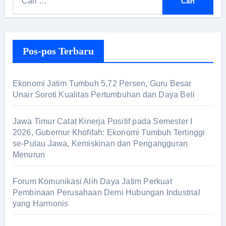
a
r
i
Pos-pos Terbaru
u
n
t
Ekonomi Jatim Tumbuh 5,72 Persen, Guru Besar
u
Unair Soroti Kualitas Pertumbuhan dan Daya Beli
k
:
Jawa Timur Catat Kinerja Positif pada Semester I
2026, Gubernur Khofifah: Ekonomi Tumbuh Tertinggi
se-Pulau Jawa, Kemiskinan dan Pengangguran
Menurun
Forum Komunikasi Alih Daya Jatim Perkuat
Pembinaan Perusahaan Demi Hubungan Industrial
yang Harmonis