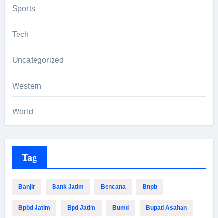
Sports
Tech
Uncategorized
Western
World
Tag
Banjir
Bank Jatim
Bencana
Bnpb
Bpbd Jatim
Bpd Jatim
Bumd
Bupati Asahan