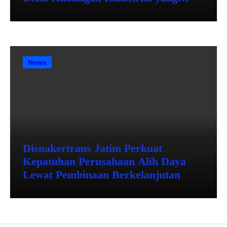
Harmonis
News
Disnakertrans Jatim Perkuat
Kepatuhan Perusahaan Alih Daya
Lewat Pembinaan Berkelanjutan