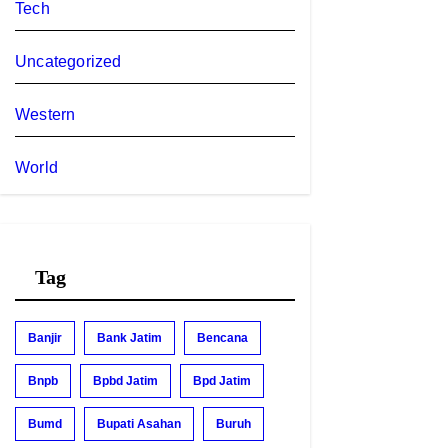
Tech
Uncategorized
Western
World
Tag
Banjir
Bank Jatim
Bencana
Bnpb
Bpbd Jatim
Bpd Jatim
Bumd
Bupati Asahan
Buruh