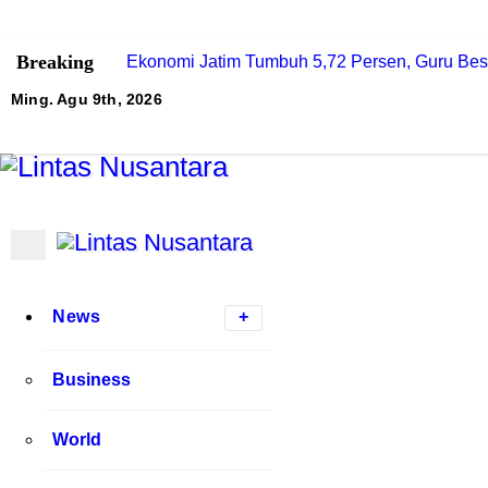
Breaking
Ekonomi Jatim Tumbuh 5,72 Persen, Guru Besa
Ming. Agu 9th, 2026
Lintas Nusantara
Membangun Bangsa Berpikir Positif
Lintas Nusantara
Membangun Bangsa Berpikir Positif
News
Business
World