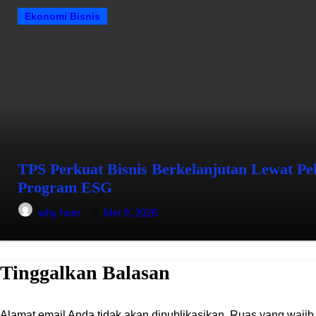
Ekonomi Bisnis
TPS Perkuat Bisnis Berkelanjutan Lewat Pel
Program ESG
why hum
Mei 9, 2026
Tinggalkan Balasan
Alamat email Anda tidak akan dipublikasikan.
Ruas yang wajib