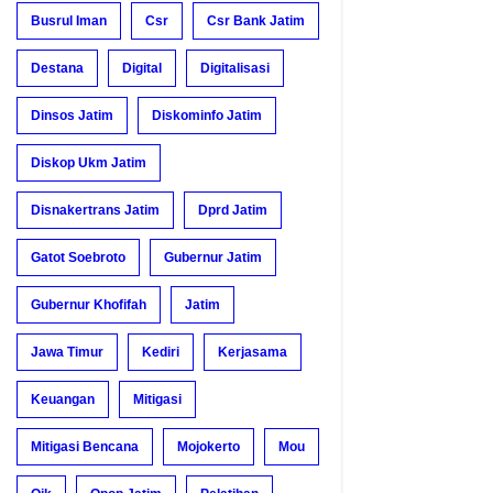
Busrul Iman
Csr
Csr Bank Jatim
Destana
Digital
Digitalisasi
Dinsos Jatim
Diskominfo Jatim
Diskop Ukm Jatim
Disnakertrans Jatim
Dprd Jatim
Gatot Soebroto
Gubernur Jatim
Gubernur Khofifah
Jatim
Jawa Timur
Kediri
Kerjasama
Keuangan
Mitigasi
Mitigasi Bencana
Mojokerto
Mou