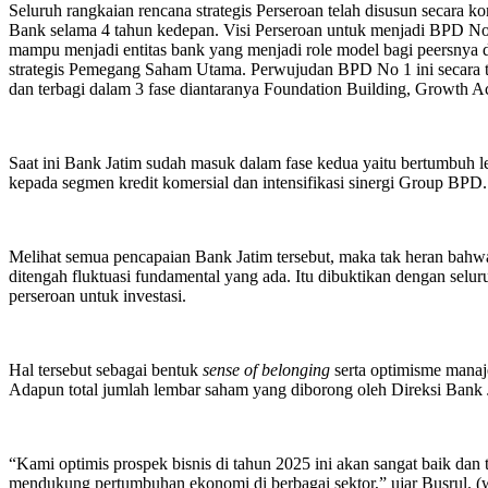
Seluruh rangkaian rencana strategis Perseroan telah disusun secara
Bank selama 4 tahun kedepan. Visi Perseroan untuk menjadi BPD No.1
mampu menjadi entitas bank yang menjadi role model bagi peersnya d
strategis Pemegang Saham Utama. Perwujudan BPD No 1 ini secara ti
dan terbagi dalam 3 fase diantaranya Foundation Building, Growth Ac
Saat ini Bank Jatim sudah masuk dalam fase kedua yaitu bertumbuh l
kepada segmen kredit komersial dan intensifikasi sinergi Group BPD.
Melihat semua pencapaian Bank Jatim tersebut, maka tak heran bahwa 
ditengah fluktuasi fundamental yang ada. Itu dibuktikan dengan sel
perseroan untuk investasi.
Hal tersebut sebagai bentuk
sense of belonging
serta optimisme manaje
Adapun total jumlah lembar saham yang diborong oleh Direksi Bank
“Kami optimis prospek bisnis di tahun 2025 ini akan sangat baik dan 
mendukung pertumbuhan ekonomi di berbagai sektor,” ujar Busrul. (