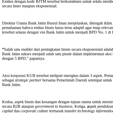
Emiten dengan kode BJTM tersebut berkomitmen untuk selalu memberikan nilai tambah, baik dari peningkatan kapasitas bisnis
secara linier maupun eksponensial.
Direktur Utama Bank Jatim Busrul Iman menjelaskan, ditengah iklim 
pemahaman bahwa entitas bisnis harus terus adaptif agar tetap relev
tersebut selaras dengan visi Bank Jatim untuk menjadi BPD No. 1 di 
”
Salah satu enabler dari peningkatan bisnis secara eksponensial ad
Bank Jatim sukses menjadi salah satu pionir dalam implementasi a
dengan 5 BPD,” paparnya.
Aksi korporasi KUB tersebut meliputi sinergitas dalam 3 aspek. Pert
sebagai
strategic partner
bersama Pemerintah Daerah setempat untuk
Bank Jatim.
Kedua, aspek bisnis dan keuangan dengan tujuan utama untuk mensin
secara B2B ataupun
government to business
. Ketiga,
a
spek pendukun
capital
dan
corporate culture
termasuk transfer
technology informatio