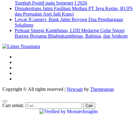
Tumbuh Positif pada Semester I 2026
Disnakertrans Jatim Fasilitasi Mediasi PT Jaya Kertas, RUPS
dan Penjualan Aset Jadi Kunci
Lewat JConnect, Bank Jatim Boyong Dua Penghargaan
Sekaligus
Perkuat Sinergi Kamtibmas, LDII Medaeng Gelar Ngopi
Bareng Bersama Bhabinkamtibmas, Babinsa, dan Senkom
Copyright © All rights reserved
|
Newsair
by
Themeansar
.
Cari untuk: