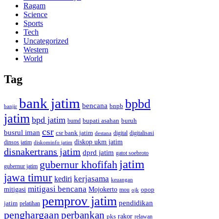
Ragam
Science
Sports
Tech
Uncategorized
Western
World
Tag
bank jatim
bpbd
bencana
bnpb
banjir
jatim
bpd jatim
bupati asahan
buruh
bumd
csr
busrul iman
csr bank jatim
digitalisasi
destana
digital
diskop ukm jatim
dinsos jatim
diskominfo jatim
disnakertrans jatim
dprd jatim
gatot soebroto
jatim
gubernur khofifah
gubernur jatim
jawa timur
kerjasama
kediri
keuangan
mitigasi bencana
mitigasi
Mojokerto
opop
mou
ojk
pemprov jatim
pendidikan
jatim
pelatihan
penghargaan
perbankan
rakor
pks
relawan