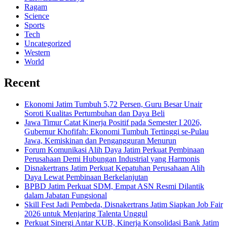
Ragam
Science
Sports
Tech
Uncategorized
Western
World
Recent
Ekonomi Jatim Tumbuh 5,72 Persen, Guru Besar Unair
Soroti Kualitas Pertumbuhan dan Daya Beli
Jawa Timur Catat Kinerja Positif pada Semester I 2026,
Gubernur Khofifah: Ekonomi Tumbuh Tertinggi se-Pulau
Jawa, Kemiskinan dan Pengangguran Menurun
Forum Komunikasi Alih Daya Jatim Perkuat Pembinaan
Perusahaan Demi Hubungan Industrial yang Harmonis
Disnakertrans Jatim Perkuat Kepatuhan Perusahaan Alih
Daya Lewat Pembinaan Berkelanjutan
BPBD Jatim Perkuat SDM, Empat ASN Resmi Dilantik
dalam Jabatan Fungsional
Skill Fest Jadi Pembeda, Disnakertrans Jatim Siapkan Job Fair
2026 untuk Menjaring Talenta Unggul
Perkuat Sinergi Antar KUB, Kinerja Konsolidasi Bank Jatim