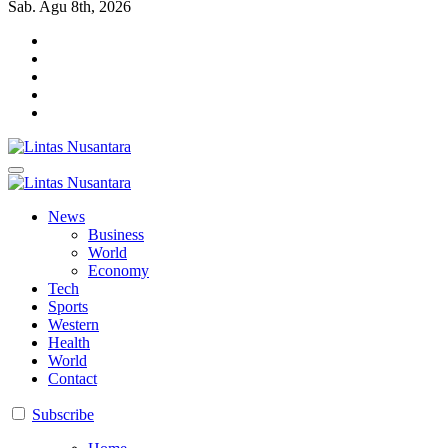
Sab. Agu 8th, 2026
Lintas Nusantara
Membangun Bangsa Berpikir Positif
Lintas Nusantara
Membangun Bangsa Berpikir Positif
News
Business
World
Economy
Tech
Sports
Western
Health
World
Contact
Subscribe