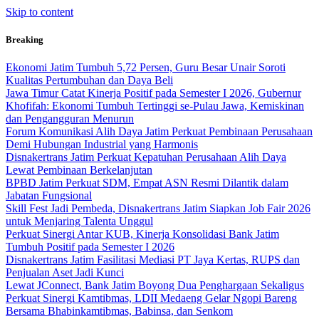
Skip to content
Breaking
Ekonomi Jatim Tumbuh 5,72 Persen, Guru Besar Unair Soroti
Kualitas Pertumbuhan dan Daya Beli
Jawa Timur Catat Kinerja Positif pada Semester I 2026, Gubernur
Khofifah: Ekonomi Tumbuh Tertinggi se-Pulau Jawa, Kemiskinan
dan Pengangguran Menurun
Forum Komunikasi Alih Daya Jatim Perkuat Pembinaan Perusahaan
Demi Hubungan Industrial yang Harmonis
Disnakertrans Jatim Perkuat Kepatuhan Perusahaan Alih Daya
Lewat Pembinaan Berkelanjutan
BPBD Jatim Perkuat SDM, Empat ASN Resmi Dilantik dalam
Jabatan Fungsional
Skill Fest Jadi Pembeda, Disnakertrans Jatim Siapkan Job Fair 2026
untuk Menjaring Talenta Unggul
Perkuat Sinergi Antar KUB, Kinerja Konsolidasi Bank Jatim
Tumbuh Positif pada Semester I 2026
Disnakertrans Jatim Fasilitasi Mediasi PT Jaya Kertas, RUPS dan
Penjualan Aset Jadi Kunci
Lewat JConnect, Bank Jatim Boyong Dua Penghargaan Sekaligus
Perkuat Sinergi Kamtibmas, LDII Medaeng Gelar Ngopi Bareng
Bersama Bhabinkamtibmas, Babinsa, dan Senkom