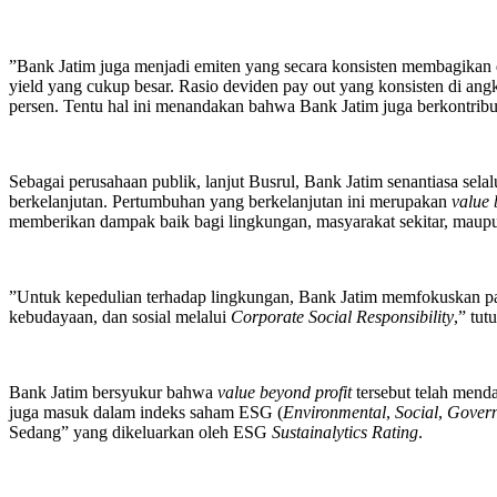
”Bank Jatim juga menjadi emiten yang secara konsisten membagikan d
yield yang cukup besar. Rasio deviden pay out yang konsisten di angka
persen. Tentu hal ini menandakan bahwa Bank Jatim juga berkontribu
Sebagai perusahaan publik, lanjut Busrul, Bank Jatim senantiasa se
berkelanjutan. Pertumbuhan yang berkelanjutan ini merupakan
value 
memberikan dampak baik bagi lingkungan, masyarakat sekitar, maupu
”Untuk kepedulian terhadap lingkungan, Bank Jatim memfokuskan pad
kebudayaan, dan sosial melalui
Corporate Social Responsibility
,” tut
Bank Jatim bersyukur bahwa
value beyond profit
tersebut telah menda
juga masuk dalam indeks saham ESG (
Environmental
,
Social
,
Gover
Sedang” yang dikeluarkan oleh ESG
Sustainalytics Rating
.