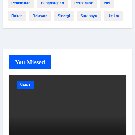
Pendidikan
Penghargaan
Perbankan
Pks
Rakor
Relawan
Sinergi
Surabaya
Umkm
You Missed
News