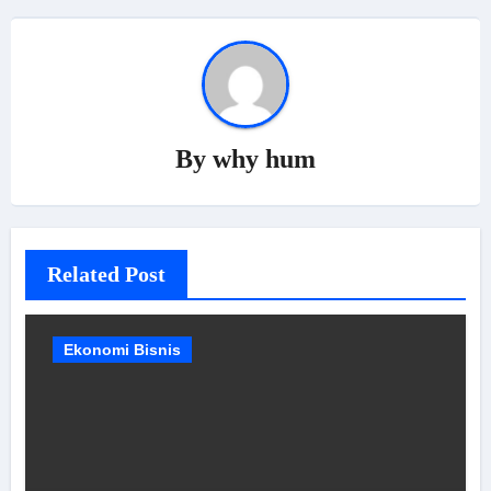
By
why hum
Related Post
Ekonomi Bisnis