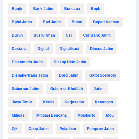
Banjir
Bank Jatim
Bencana
Bnpb
Bpbd Jatim
Bpd Jatim
Bumd
Bupati Asahan
Buruh
Busrul Iman
Csr
Csr Bank Jatim
Destana
Digital
Digitalisasi
Dinsos Jatim
Diskominfo Jatim
Diskop Ukm Jatim
Disnakertrans Jatim
Dprd Jatim
Gatot Soebroto
Gubernur Jatim
Gubernur Khofifah
Jatim
Jawa Timur
Kediri
Kerjasama
Keuangan
Mitigasi
Mitigasi Bencana
Mojokerto
Mou
Ojk
Opop Jatim
Pelatihan
Pemprov Jatim