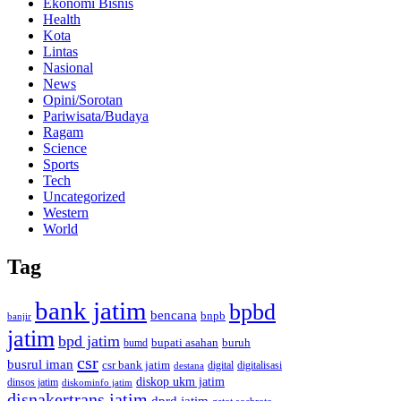
Ekonomi Bisnis
Health
Kota
Lintas
Nasional
News
Opini/Sorotan
Pariwisata/Budaya
Ragam
Science
Sports
Tech
Uncategorized
Western
World
Tag
bank jatim
bpbd
bencana
bnpb
banjir
jatim
bpd jatim
bupati asahan
buruh
bumd
csr
busrul iman
csr bank jatim
digitalisasi
destana
digital
diskop ukm jatim
dinsos jatim
diskominfo jatim
disnakertrans jatim