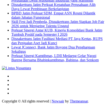
Perusahaan Demi Hubungan Industrial yang Harmonis
Disnakertrans Jatim Perkuat Kepatuhan Perusahaan Alih
Daya Lewat Pembinaan Berkelanjutan
BPBD Jatim Perkuat SDM, Empat ASN Resmi Dilantik
dalam Jabatan Fungsional
Skill Fest Jadi Pembeda, Disnakertrans Jatim Siapkan Job Fair
2026 untuk Menjaring Talenta Unggul
Perkuat Sinergi Antar KUB, Kinerja Konsolidasi Bank Jatim
Tumbuh Positif pada Semester I 2026
Disnakertrans Jatim Fasilitasi Mediasi PT Jaya Kertas, RUPS
dan Penjualan Aset Jadi Kunci
Lewat JConnect, Bank Jatim Boyong Dua Penghargaan
Sekaligus
Perkuat Sinergi Kamtibmas, LDII Medaeng Gelar Ngopi
Bareng Bersama Bhabinkamtibmas, Babinsa, dan Senkom
Copyright © All rights reserved
|
Newsair
by
Themeansar
.