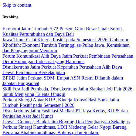
Skip to content
Breaking
Ekonomi Jatim Tumbuh 5,72 Persen, Guru Besar Unair Soroti
Kualitas Pertumbuhan dan Daya Beli
Jawa Timur Catat Kinerja Positif pada Semester I 2026, Gubernur
Khofifah: Ekonomi Tumbuh Tertinggi se-Pulau Jawa, Kemiskinan
dan Pengangguran Menurun
Forum Komunikasi Alih Daya Jatim Perkuat Pembinaan Perusahaan
Demi Hubungan Industrial yang Harmonis
Disnakertrans Jatim Perkuat Kepatuhan Perusahaan Alih Daya
Lewat Pembinaan Berkelanjutan
BPBD Jatim Perkuat SDM, Empat ASN Resmi Dilantik dalam
Jabatan Fungsional
Skill Fest Jadi Pembeda, Disnakertrans Jatim Siapkan Job Fair 2026
untuk Menjaring Talenta Unggul
Perkuat Sinergi Antar KUB, Kinerja Konsolidasi Bank Jatim
Tumbuh Positif pada Semester I 2026
Disnakertrans Jatim Fasilitasi Mediasi PT Jaya Kertas, RUPS dan
Penjualan Aset Jadi Kunci
Lewat JConnect, Bank Jatim Boyong Dua Penghargaan Sekaligus
Perkuat Sinergi Kamtibmas, LDII Medaeng Gelar Ngopi Bareng
Bersama Bhabinkamtibmas, Babinsa, dan Senkom