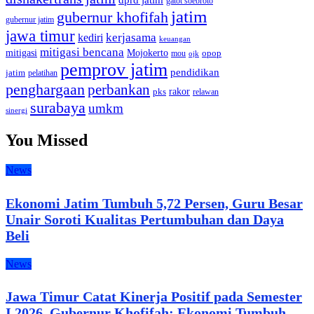
dprd jatim
gatot soebroto
jatim
gubernur khofifah
gubernur jatim
jawa timur
kerjasama
kediri
keuangan
mitigasi bencana
mitigasi
Mojokerto
opop
mou
ojk
pemprov jatim
pendidikan
jatim
pelatihan
penghargaan
perbankan
rakor
pks
relawan
surabaya
umkm
sinergi
You Missed
News
Ekonomi Jatim Tumbuh 5,72 Persen, Guru Besar
Unair Soroti Kualitas Pertumbuhan dan Daya
Beli
News
Jawa Timur Catat Kinerja Positif pada Semester
I 2026, Gubernur Khofifah: Ekonomi Tumbuh