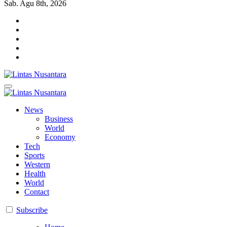
Sab. Agu 8th, 2026
Lintas Nusantara
Membangun Bangsa Berpikir Positif
Lintas Nusantara
Membangun Bangsa Berpikir Positif
News
Business
World
Economy
Tech
Sports
Western
Health
World
Contact
Subscribe